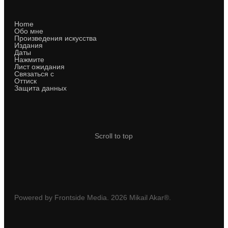
Home
Обо мне
Произведения искусства
Издания
Даты
Нажмите
Лист ожидания
Связаться с
Оттиск
Защита данных
Scroll to top
Powered by Frontside Media. 2026 Mikail Akar®.