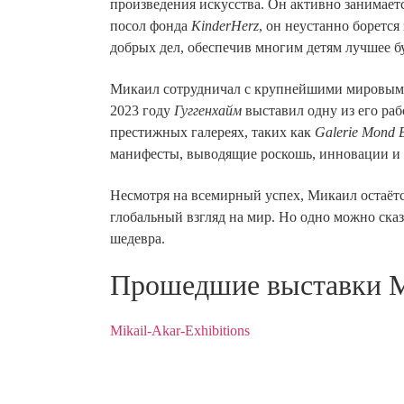
произведения искусства. Он активно занимает
посол фонда
KinderHerz
, он неустанно боретс
добрых дел, обеспечив многим детям лучшее б
Микаил сотрудничал с крупнейшими мировыми б
2023 году
Гуггенхайм
выставил одну из его раб
престижных галереях, таких как
Galerie Mond 
манифесты, выводящие роскошь, инновации и г
Несмотря на всемирный успех, Микаил остаётс
глобальный взгляд на мир. Но одно можно сказ
шедевра.
Прошедшие выставки 
Mikail-Akar-Exhibitions