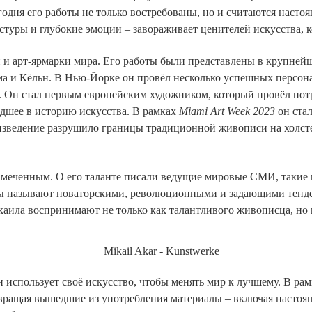
годня его работы не только востребованы, но и считаются нас
стуры и глубокие эмоции – завораживает ценителей искусства, 
и арт-ярмарки мира. Его работы были представлены в крупнейш
а и Кёльн. В Нью-Йорке он провёл несколько успешных персона
. Он стал первым европейским художником, который провёл по
дшее в историю искусства. В рамках
Miami Art Week 2023
он ста
изведение разрушило границы традиционной живописи на холсте
амеченным. О его таланте писали ведущие мировые СМИ, такие
ты называют новаторскими, революционными и задающими тенден
аила воспринимают не только как талантливого живописца, но 
 использует своё искусство, чтобы менять мир к лучшему. В ра
евращая вышедшие из употребления материалы – включая настоя