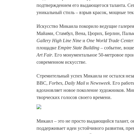
подтверждением его выдающегося таланта. Се
уникальный стиль – взрыв красок, мощные тек
Искусство Микаила покорило ведущие галереи 
Майами, Стамбул, Вена, Цюрих, Берлин, Пальм
Gallery High Line Nine
и
One World Trade Center
площадке
Empire State Building
– событие, воше
Art Fair
. Его монументальное 50-метровое про
современном искусстве.
Стремительный успех Микаила не остался нез
BBC,
Forbes
,
Daily Mail
и
Newsweek
. Его рабо
вдохновляет новое поколение художников. Мик
творческих голосов своего времени.
Микаил – это не просто выдающийся талант, он
поддерживает идеи устойчивого развития, пр