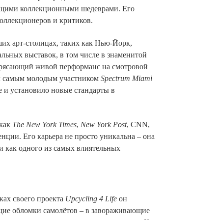
тоящими коллекционными шедеврами. Его
коллекционеров и критиков.
их арт-столицах, таких как Нью-Йорк,
льных выставок, в том числе в знаменитой
трясающий живой перформанс на смотровой
л самым молодым участником
Spectrum Miami
 и установило новые стандарты в
 как
The New York Times
,
New York Post
, CNN,
ции. Его карьера не просто уникальна – она
и как одного из самых влиятельных
мках своего проекта
Upcycling 4 Life
он
щие обломки самолётов – в завораживающие