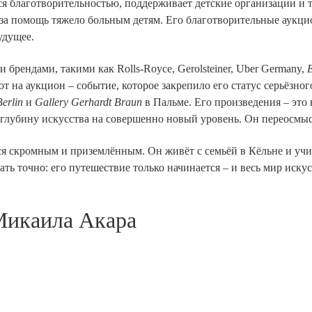
ся благотворительностью, поддерживает детские организации и т
я за помощь тяжело больным детям. Его благотворительные аукц
удущее.
рендами, такими как Rolls-Royce, Gerolsteiner, Uber Germany,
E
от на аукцион – событие, которое закрепило его статус серьёзно
Berlin
и
Gallery Gerhardt Braun
в Пальме
. Его произведения – это
лубину искусства на совершенно новый уровень. Он переосмысл
я скромным и приземлённым. Он живёт с семьёй в Кёльне и учи
ать точно: его путешествие только начинается – и весь мир иску
Микаила Акара