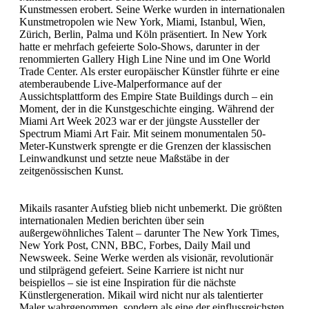
Kunstmessen erobert. Seine Werke wurden in internationalen
Kunstmetropolen wie New York, Miami, Istanbul, Wien,
Zürich, Berlin, Palma und Köln präsentiert. In New York
hatte er mehrfach gefeierte Solo-Shows, darunter in der
renommierten Gallery High Line Nine und im One World
Trade Center. Als erster europäischer Künstler führte er eine
atemberaubende Live-Malperformance auf der
Aussichtsplattform des Empire State Buildings durch – ein
Moment, der in die Kunstgeschichte einging. Während der
Miami Art Week 2023 war er der jüngste Aussteller der
Spectrum Miami Art Fair. Mit seinem monumentalen 50-
Meter-Kunstwerk sprengte er die Grenzen der klassischen
Leinwandkunst und setzte neue Maßstäbe in der
zeitgenössischen Kunst.
Mikails rasanter Aufstieg blieb nicht unbemerkt. Die größten
internationalen Medien berichten über sein
außergewöhnliches Talent – darunter The New York Times,
New York Post, CNN, BBC, Forbes, Daily Mail und
Newsweek. Seine Werke werden als visionär, revolutionär
und stilprägend gefeiert. Seine Karriere ist nicht nur
beispiellos – sie ist eine Inspiration für die nächste
Künstlergeneration. Mikail wird nicht nur als talentierter
Maler wahrgenommen, sondern als eine der einflussreichsten