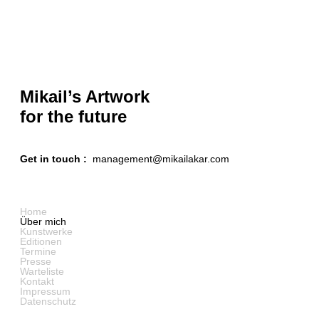
Mikail’s Artwork
for the
future
Get in touch :
management@mikailakar.com
Home
Über mich
Kunstwerke
Editionen
Termine
Presse
Warteliste
Kontakt
Impressum
Datenschutz