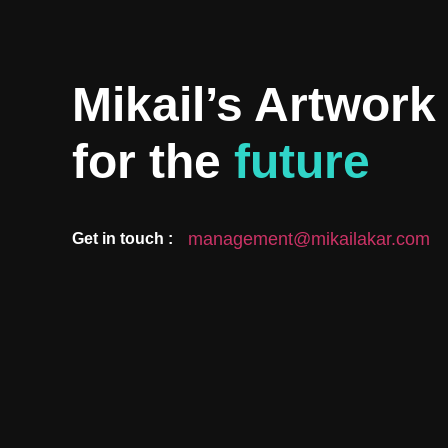
Mikail’s Artwork
for the
future
management@mikailakar.com
Get in touch :