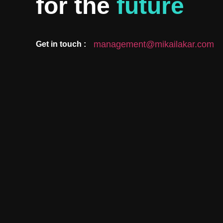
for the
future
management@mikailakar.com
Get in touch :