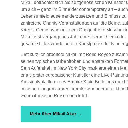
Mikail betrachtet sich als zeitgenössischen Künstler 
um sich – ganz im Sinne der contemporary art – auch
Lebensumfeld auseinanderzusetzen und Einfluss zu n
zahlreiche Charity-Veranstaltungen auf die Beine, zul
Kriegs.
Gemeinsam mit dem Guggenheim Museum in N
Mikail erst vergangenes Jahr eines seiner Gemälde –
gesamte Erlös wurde an ein Kunstprojekt für Kinder 
Erst kürzlich arbeitete Mikail mit Rolls-Royce zusam
seinen typischen farbenfrohen und abstrakten Forme
Sein Aufenthalt in New York City markierte einen Meil
er als erster europäischer Künstler eine Live-Painti
Aussichtsplattform des Empire State Buildings durchfü
in seinen jungen Jahren bereits sehr beeindruckt und
wohin ihn seine Reise noch führt.
Mehr über Mikail Akar →